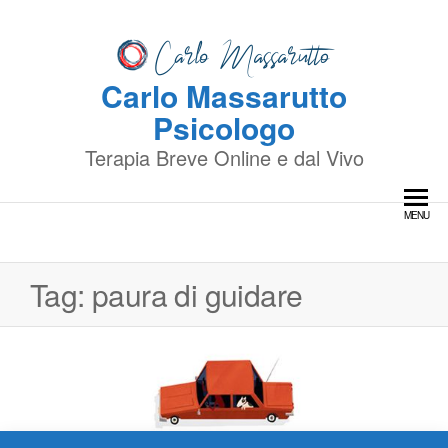
Skip
to
the
Carlo Massarutto
content
Psicologo
Terapia Breve Online e dal Vivo
MENU
Tag:
paura di guidare