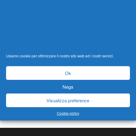
Ripartenza
2020
di
CARLOMASSARUTTO
3
Se hai paura di guidare e vuoi riprendere in
mano la macchina e iniziare a macinare chilometri di
strada, puoi farlo: Ripartenza!
Usiamo cookie per ottimizzare il nostro sito web ed i nostri servizi.
ON LINE
Ok
On Line
skype: carlo.massarutto
Nega
Whatsapp
Facetime
Visualizza preference
Zoom
Skype
Cookie policy