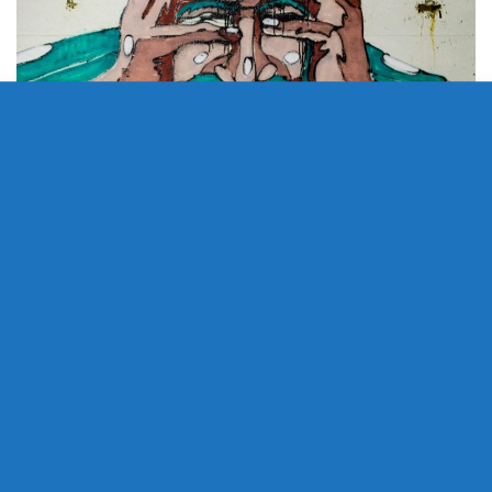
Ansia da Coronavirus: come
APR
29
superarla
2020
di
CARLOMASSARUTTO
4
Ansia da coronavirus: Chi è angosciato si
sente condannato, attende che qualcosa succeda, come
una venuta di una salvezza, senza però attivarsi.