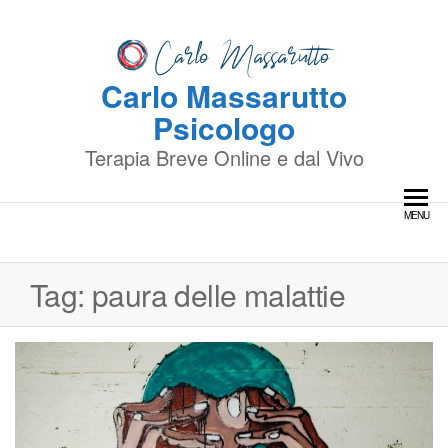
Skip
to
the
Carlo Massarutto
content
Psicologo
Terapia Breve Online e dal Vivo
MENU
Tag:
paura delle malattie