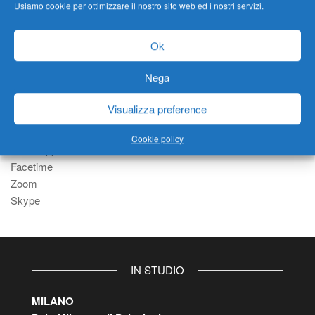
Usiamo cookie per ottimizzare il nostro sito web ed i nostri servizi.
osservare, dei punti oltre il quale è bene non spingersi,
perché è come oltrepassare il parapetto e cadere…
Ok
Nega
ON LINE
Visualizza preference
On Line
skype: carlo.massarutto
Cookie policy
Whatsapp
Facetime
Zoom
Skype
IN STUDIO
MILANO