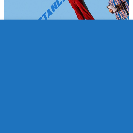
Stress e Ansia in fase 2
MAG
27
di
CARLOMASSARUTTO
2020
Stress e Ansia in fase 2.
0
Nell’80% degli intervistati i fattori legati al
COVID e alla Fase 2 stanno incidendo molto
sui livelli di stress e ansia, che è aumentato del 63%